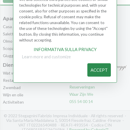
technologies for technical purposes and, with your
consent, also for other purposes as specified in the
cookie policy. Refusal of consent may make the
Apartments
Kamers
related functions unavailable. You can consent to
Casa al Bosco
Kamers
the use of these technologies by using the "Accept"
Saletta
Scopa
button. By closing this information, you continue
without accepting.
Olmo
Leccio
Scopa
Cedro
INFORMATIVA SULLA PRIVACY
Giuggiolo
Pila
Learn more and customize
Diensten
ACCEPT
Wat we aanbieden
Contacten
Restaurant
Reserveringen
Zwembad
Waar Zijn We
Wijn en olie
055 54 00 14
Activiteiten
© 2022 Stegagnini Fabrizio Impresa Individuale - All rights reserved -
Via Santa Maria Maddalena 1, 50014 Fiesole fraz. Caldine -Firenze -
VAT IT02226540488 - REA FI-493554 - Codice CIN
IT048015B5G36OVIN6 |
Powered by Cuborio™