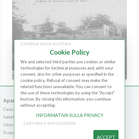
Continua senza accettare
Cookie Policy
We and selected third parties use cookies or similar
technologies for technical purposes and, with your
consent, also for other purposes as specified in the
cookie policy. Refusal of consent may make the
related functions unavailable. You can consent to
the use of these technologies by using the "Accept"
button. By closing this information, you continue
Apartments
Kamers
without accepting.
Casa al Bosco
Kamers
INFORMATIVA SULLA PRIVACY
Saletta
Scopa
Learn more and customize
Olmo
Leccio
Scopa
Cedro
ACCEPT