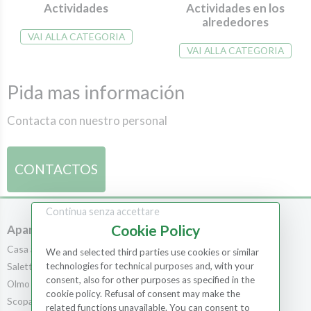
Actividades
Actividades en los
alrededores
VAI ALLA CATEGORIA
VAI ALLA CATEGORIA
Pida mas información
Contacta con nuestro personal
CONTACTOS
Continua senza accettare
Cookie Policy
Apartamentos
Habitaciones
Casa al Bosco
Habitaciones
We and selected third parties use cookies or similar
Saletta
Scopa
technologies for technical purposes and, with your
consent, also for other purposes as specified in the
Olmo
Leccio
cookie policy. Refusal of consent may make the
Scopa
Cedro
related functions unavailable. You can consent to